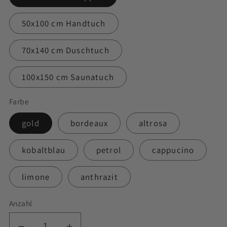
50x100 cm Handtuch
70x140 cm Duschtuch
100x150 cm Saunatuch
Farbe
gold
bordeaux
altrosa
kobaltblau
petrol
cappucino
limone
anthrazit
Anzahl