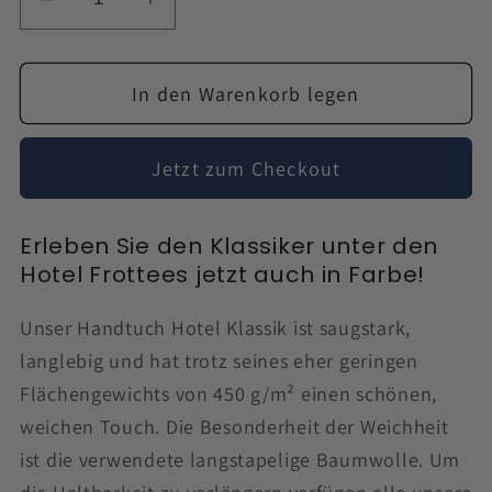
Verringere
Erhöhe
die
die
Menge
Menge
In den Warenkorb legen
für
für
Handtuch
Handtuch
Hotel
Hotel
Jetzt zum Checkout
Klassik
Klassik
farbig
farbig
450
450
Erleben Sie den Klassiker unter den
g/m²
g/m²
Hotel Frottees jetzt auch in Farbe!
Unser Handtuch Hotel Klassik ist saugstark,
langlebig und hat trotz seines eher geringen
Flächengewichts von 450 g/m² einen schönen,
weichen Touch. Die Besonderheit der Weichheit
ist die verwendete langstapelige Baumwolle. Um