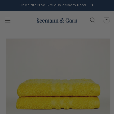
Direkt
Finde die Produkte aus deinem Hotel
zum
Inhalt
Warenko
oduktinformationen
ringen