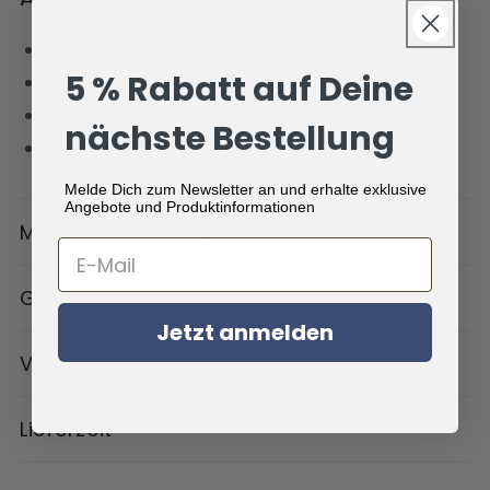
leichtes Frottee (450 g/m²)
5 % Rabatt auf Deine
3 Borden oben und unten
nimmt sehr gut Feuchtigkeit auf
nächste Bestellung
Öko-Tex Standard 100
Melde Dich zum Newsletter an und erhalte exklusive
Angebote und Produktinformationen
Material und Pflege
Größen
Jetzt anmelden
Versand
Lieferzeit