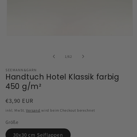
von
1
/
62
SEEMANN&GARN
Handtuch Hotel Klassik farbig
450 g/m²
Normaler
€3,90 EUR
Preis
inkl. MwSt.
Versand
wird beim Checkout berechnet
Größe
30x30 cm Seiflappen