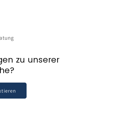
ratung
gen zu unserer
he?
ktieren