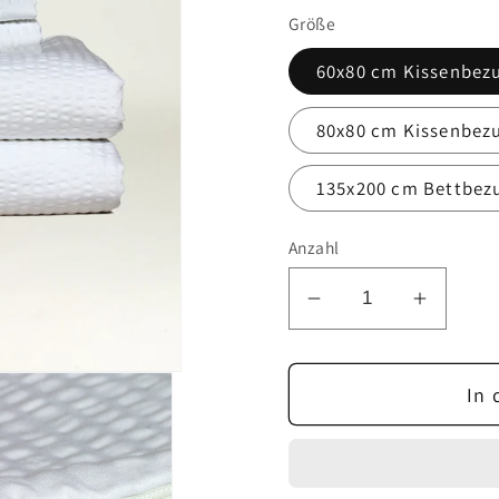
Größe
60x80 cm Kissenbezu
80x80 cm Kissenbezu
135x200 cm Bettbezu
Anzahl
Verringere
Erhöhe
die
die
Menge
Menge
In 
für
für
Bettwäsche
Bettwä
Seersucker
Seersu
Makosatin
Makosa