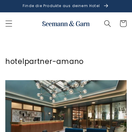
Direkt
Finde die Produkte aus deinem Hotel
zum
Inhalt
Warenko
hotelpartner-amano